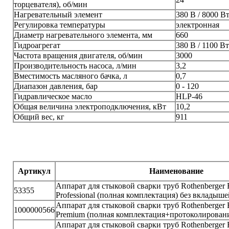
торцевателя), об/мин
Нагревательный элемент
380 В / 8000 В
Регулировка температуры
электронная
Диаметр нагревательного элемента, мм
660
Гидроагрегат
380 В / 1100 Вт
Частота вращения двигателя, об/мин
3000
Производительность насоса, л/мин
3,2
Вместимость масляного бачка, л
0,7
Диапазон давления, бар
0 - 120
Гидравлическое масло
HLP-46
Общая величина электроподключения, кВт
10,2
Общий вес, кг
911
Артикул
Наименование
Аппарат для стыковой сварки труб Rothenberger 
53355
Professional (полная комплектация) без вкладыш
Аппарат для стыковой сварки труб Rothenberger 
1000000566
Premium (полная комплектация+протоколирован
Аппарат для стыковой сварки труб Rothenberger 