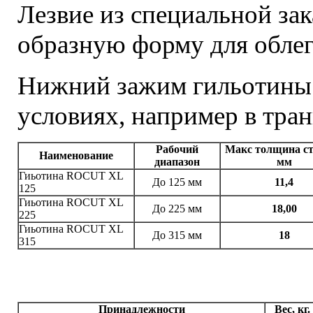
Лезвие из специальной зак
образную форму для облег
Нижний зажим гильотины п
условиях, например в тран
Рабочий
Макс толщина ст
Наименование
диапазон
мм
Гиьотина ROCUT XL
До 125 мм
11,4
125
Гиьотина ROCUT XL
До 225 мм
18,00
225
Гиьотина ROCUT XL
До 315 мм
18
315
Принадлежности
Вес, кг.